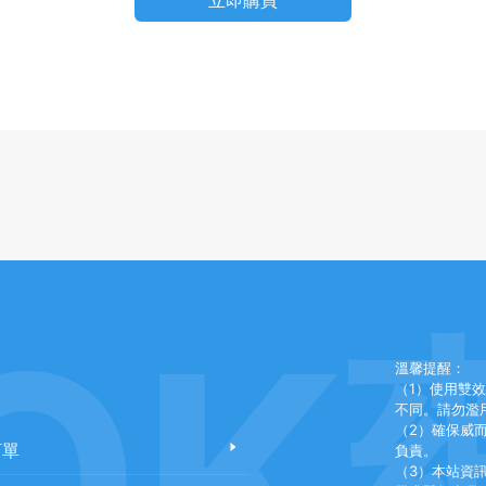
立即購買
OK
溫馨提醒：
（1）使用雙
不同。請勿濫
（2）確保威
訂單
負責。
（3）本站資