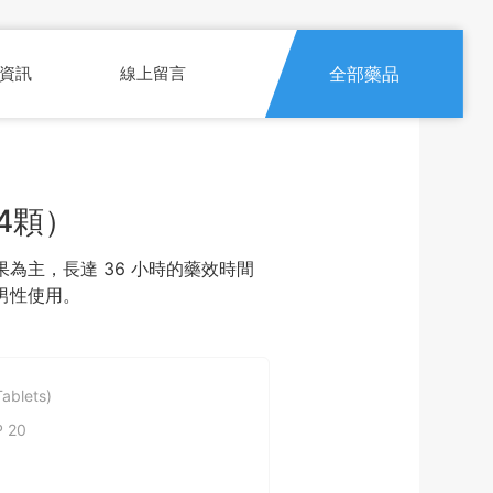
資訊
線上留言
全部藥品
4顆）
為主，長達 36 小時的藥效時間
男性使用。
ablets)
 20