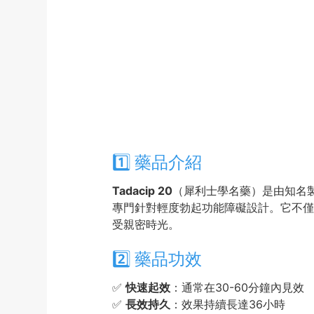
1️⃣ 藥品介紹
Tadacip 20
（犀利士學名藥）是由知名製
專門針對輕度勃起功能障礙設計。它不僅
受親密時光。
2️⃣ 藥品功效
✅
快速起效
：通常在30-60分鐘內見效
✅
長效持久
：效果持續長達36小時