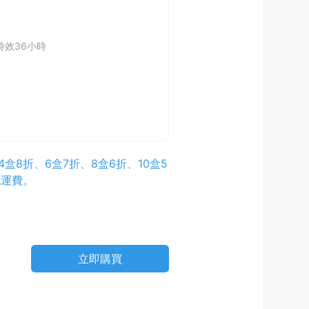
時效36小時
盒8折、6盒7折、8盒6折、10盒5
免運費。
立即購買