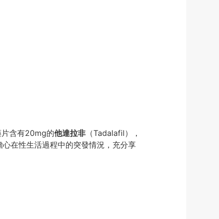
片含有20mg的
他達拉非
（Tadalafil），
擔心在性生活過程中的突發情況，充分享