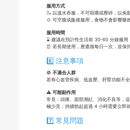
服用方式
🍶 以溫水吞服，不可咀嚼或壓碎，以免
🍲 可空腹或飯後服用，食物不會影響藥
服用時間
⌛ 建議在預計性生活前 30-60 分鐘
⏰ 若長期使用，應遵循每日一次，並保持
6️⃣ 注意事項
🚫
不適合人群
若有心血管疾病、低血壓、肝腎功能不全
⚠️
可能副作用
常見：頭痛、面部潮紅、消化不良等，這
極少見：持續勃起超過 4 小時需要立即
7️⃣ 常見問題