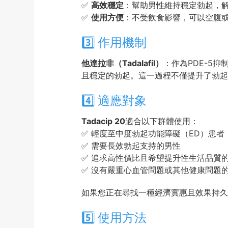
✅
高效穩定
：幫助男性維持穩定勃起，
✅
使用方便
：不受飲食影響，可以空腹
3️⃣ 作用機制
他達拉非（Tadalafil）
：作為PDE-5
且穩定的勃起。這一過程不僅提升了勃起
4️⃣ 適應對象
Tadacip 20
適合以下群體使用：
✅ 輕度至中度勃起功能障礙（ED）患者
✅ 需要長效勃起支持的男性
✅ 追求高性價比且希望提升性生活品質
✅ 沒有嚴重心血管問題或其他健康問題
如果您正在尋找一種經濟實惠且效果持久的治
5️⃣ 使用方法