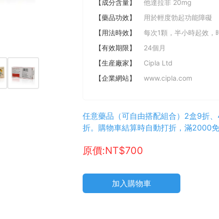
【成分含量】
他達拉非 20mg
【藥品功效】
用於輕度勃起功能障礙
【用法時效】
每次1顆，半小時起效，
【有效期限】
24個月
【生産廠家】
Cipla Ltd
【企業網站】
www.cipla.com
任意藥品（可自由搭配組合）2盒9折、4
折。購物車結算時自動打折，滿2000
原價:NT$700
加入購物車