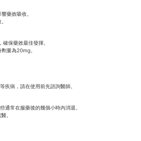
影響藥效吸收。
效。
服用，確保藥效最佳發揮。
劑量為20mg。
等疾病，請在使用前先諮詢醫師。
些通常在服藥後的幾個小時內消退。
就醫。