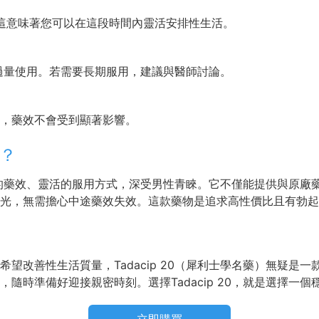
小時，這意味著您可以在這段時間內靈活安排性生活。
避免過量使用。若需要長期服用，建議與醫師討論。
，藥效不會受到顯著影響。
0？
、長效的藥效、靈活的服用方式，深受男性青睞。它不僅能提供與原
光，無需擔心中途藥效失效。這款藥物是追求高性價比且有勃起
望改善性生活質量，Tadacip 20（犀利士學名藥）無疑是
隨時準備好迎接親密時刻。選擇Tadacip 20，就是選擇一