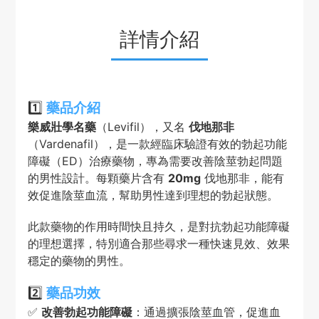
詳情介紹
1️⃣
藥品介紹
樂威壯學名藥
（Levifil），又名
伐地那非
（Vardenafil），是一款經臨床驗證有效的勃起功能
障礙（ED）治療藥物，專為需要改善陰莖勃起問題
的男性設計。每顆藥片含有
20mg
伐地那非，能有
效促進陰莖血流，幫助男性達到理想的勃起狀態。
此款藥物的作用時間快且持久，是對抗勃起功能障礙
的理想選擇，特別適合那些尋求一種快速見效、效果
穩定的藥物的男性。
2️⃣
藥品功效
✅
改善勃起功能障礙
：通過擴張陰莖血管，促進血