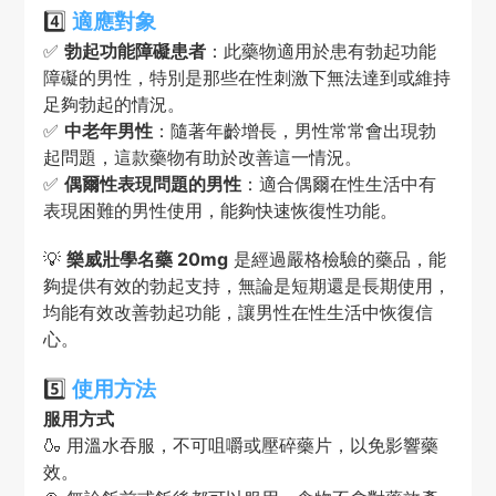
4️⃣
適應對象
✅
勃起功能障礙患者
：此藥物適用於患有勃起功能
障礙的男性，特別是那些在性刺激下無法達到或維持
足夠勃起的情況。
✅
中老年男性
：隨著年齡增長，男性常常會出現勃
起問題，這款藥物有助於改善這一情況。
✅
偶爾性表現問題的男性
：適合偶爾在性生活中有
表現困難的男性使用，能夠快速恢復性功能。
💡
樂威壯學名藥 20mg
是經過嚴格檢驗的藥品，能
夠提供有效的勃起支持，無論是短期還是長期使用，
均能有效改善勃起功能，讓男性在性生活中恢復信
心。
5️⃣
使用方法
服用方式
🍶 用溫水吞服，不可咀嚼或壓碎藥片，以免影響藥
效。