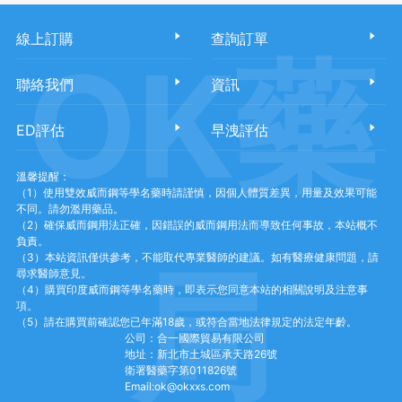
線上訂購
查詢訂單
OK藥
聯絡我們
資訊
ED評估
早洩評估
溫馨提醒：
（1）使用雙效威而鋼等學名藥時請謹慎，因個人體質差異，用量及效果可能
不同。請勿濫用藥品。
（2）確保威而鋼用法正確，因錯誤的威而鋼用法而導致任何事故，本站概不
負責。
（3）本站資訊僅供參考，不能取代專業醫師的建議。如有醫療健康問題，請
局
尋求醫師意見。
（4）購買印度威而鋼等學名藥時，即表示您同意本站的相關說明及注意事
項。
（5）請在購買前確認您已年滿18歲，或符合當地法律規定的法定年齡。
公司：合一國際貿易有限公司
地址：新北市土城區承天路26號
衛署醫藥字第011826號
Email:ok@okxxs.com