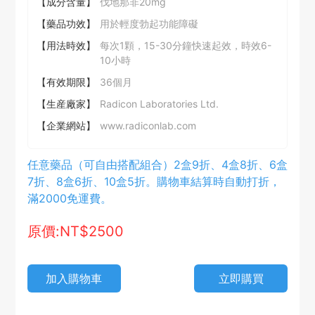
【成分含量】
伐地那非20mg
【藥品功效】
用於輕度勃起功能障礙
【用法時效】
每次1顆，15-30分鐘快速起效，時效6-
10小時
【有效期限】
36個月
【生産廠家】
Radicon Laboratories Ltd.
【企業網站】
www.radiconlab.com
任意藥品（可自由搭配組合）2盒9折、4盒8折、6盒
7折、8盒6折、10盒5折。購物車結算時自動打折，
滿2000免運費。
原價:NT$2500
加入購物車
立即購買