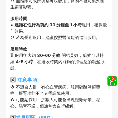
🍲 無論飯前或飯後都可以服用，食物不會對藥效產
生顯著影響。
服用時間
⌛
建議在性行為前約 30 分鐘至 1 小時
服用，確保最
佳效果。
⏰ 若為長期服用，建議按照醫師建議進行服用。
服用時效
⏳ 服用後大約
30-60 分鐘
開始見效，藥效可以持
續
4-5 小時
，在這段時間內能夠保持理想的勃起狀
態。
6️⃣
注意事項
🚫 不適合人群：有心血管疾病、服用硝酸鹽類藥
物、肝腎功能不全者需謹慎使用。
⚠️ 可能副作用：少數人可能會出現輕微頭暈、噁
心、腸胃不適，但通常會自行緩解。
7️⃣
常見問題（FAQ）