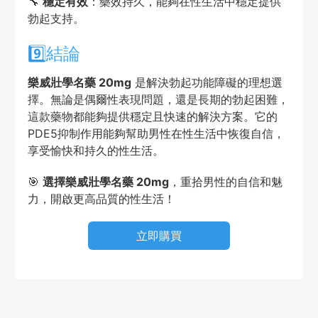
🔧
穩定有效
：藥效持久，能夠在性生活中穩定提供
勃起支持。
9️⃣
結論
樂威壯學名藥 20mg
是解決勃起功能障礙的理想選
擇。無論是偶爾性表現問題，還是長期的勃起困難，
這款藥物都能夠提供穩定且快速的解決方案。它的
PDE5抑制作用能夠幫助男性在性生活中恢復自信，
享受愉快和持久的性生活。
🎯
選擇樂威壯學名藥 20mg
，重拾男性的自信和魅
力，開啟更高品質的性生活！
立即購買