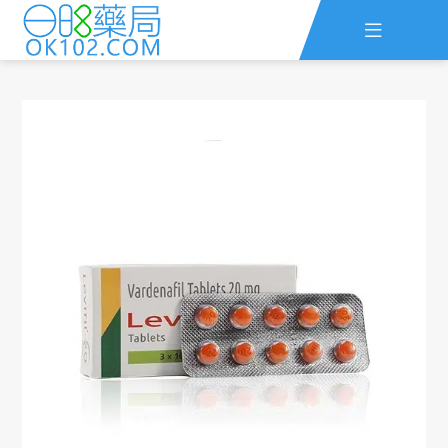

主頁
ED評估
早洩評估
查詢訂單
資訊
線上留言
全部藥品