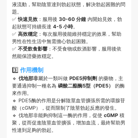
液流動，幫助陰莖達到勃起狀態，解決勃起困難的問
題。
✅
快速見效
：服用後
30-60 分鐘
內開始見效，勃
起狀態可持續長達
4-5 小時
。
✅
高效穩定
：每次服用後能維持穩定的效果，幫助
男性在性生活中無需擔心勃起困難。
✅
不受飲食影響
：不受食物或飲酒影響，服用後依
然能保證藥效穩定。
3️⃣
作用機制
🔹
伐地那非
屬於一類叫做
PDE5抑制劑
的藥物，主
要通過抑制一種名為
磷酸二酯酶5型（PDE5）
的酶
來作用。
🔹 PDE5酶的作用是分解陰莖血管擴張所需的環腺苷
酸（cGMP），從而限制了陰莖勃起反應的發生。
🔹 伐地那非能夠抑制這一酶的作用，促使
cGMP
積
聚，從而促進陰莖血管擴張，增加血流，最終幫助男
性達到足夠的勃起。