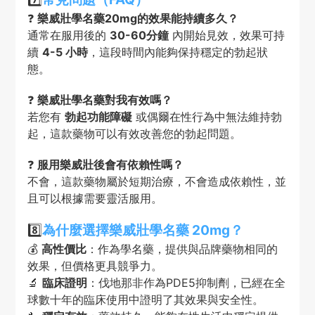
❓
樂威壯學名藥20mg的效果能持續多久？
通常在服用後的
30-60分鐘
內開始見效，效果可持
續
4-5 小時
，這段時間內能夠保持穩定的勃起狀
態。
❓
樂威壯學名藥對我有效嗎？
若您有
勃起功能障礙
或偶爾在性行為中無法維持勃
起，這款藥物可以有效改善您的勃起問題。
❓
服用樂威壯後會有依賴性嗎？
不會，這款藥物屬於短期治療，不會造成依賴性，並
且可以根據需要靈活服用。
8️⃣
為什麼選擇樂威壯學名藥 20mg？
💰
高性價比
：作為學名藥，提供與品牌藥物相同的
效果，但價格更具競爭力。
🔬
臨床證明
：伐地那非作為PDE5抑制劑，已經在全
球數十年的臨床使用中證明了其效果與安全性。