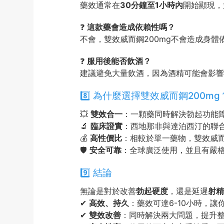
藥效通常在
30分鐘至1小時內
開始顯現，
❓
這款藥會造成依賴性嗎？
不會，雙效威而鋼200mg不會造成身
❓
服用後能否飲酒？
建議避免大量飲酒，因為酒精可能會影響
8️⃣ 為什麼選擇雙效威而鋼200mg
💥
雙效合一
：一顆藥同時解決勃起功能
🔬
臨床證實
：西地那非與達泊西汀的聯
💰
高性價比
：相較於單一藥物，雙效威而
🛡️
安全可靠
：全球廣泛使用，並且有嚴
9️⃣ 結論
無論是對於改善
勃起硬度
，還是延遲
射精
✔
高效、持久
：藥效可達6-10小時，
✔
雙效改善
：同時解決兩大問題，提升