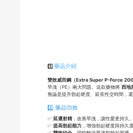
藥品介紹
1️⃣
雙效威而鋼（Extra Super P-Force 2
早洩（PE）兩大問題。這款藥物將
西地那
無論是提升勃起硬度、延長性交時間，還
2️⃣ 藥品功效
✅
延遲射精
，改善早洩，讓性愛更持久
✅
提高勃起能力
，增強勃起硬度與持久
✅
雙效結合
，同時解決早洩和勃起困擾