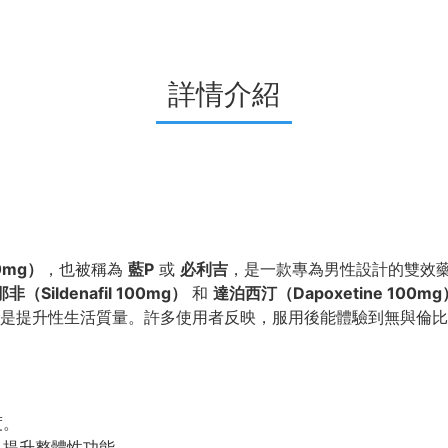
詳情介紹
00mg）
，也被稱為
藍P
或
必利吉
，是一款專為男性設計的雙效藥
非（Sildenafil 100mg）
和
達泊西汀（Dapoxetine 100mg
是提升性生活質量。許多使用者反映，服用後能體驗到無與倫比
。
度。
，提升整體性功能。