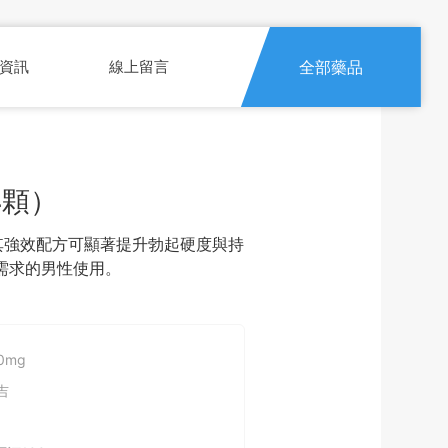
資訊
線上留言
全部藥品
4顆）
其強效配方可顯著提升勃起硬度與持
需求的男性使用。
00mg
吉