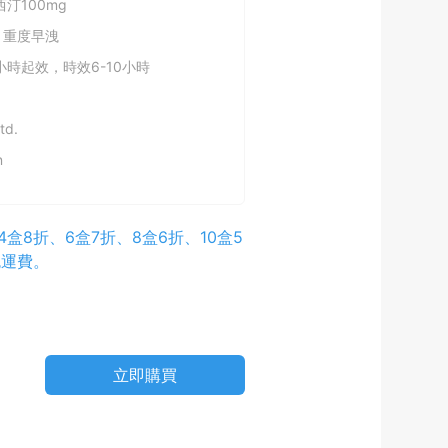
西汀100mg
 重度早洩
小時起效，時效6-10小時
td.
n
盒8折、6盒7折、8盒6折、10盒5
免運費。
立即購買