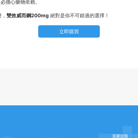
不必擔心藥物依賴。
樂，
雙效威而鋼200mg
絕對是你不可錯過的選擇！
立即購買
溫馨提醒：