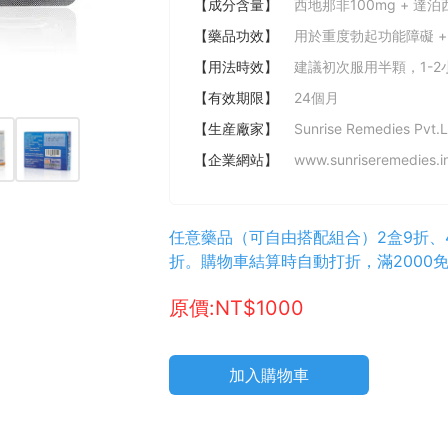
【成分含量】
西地那非100mg + 達泊
【藥品功效】
用於重度勃起功能障礙 +
【用法時效】
建議初次服用半顆，1-2
【有效期限】
24個月
【生産廠家】
Sunrise Remedies Pvt.L
【企業網站】
www.sunriseremedies.i
任意藥品（可自由搭配組合）2盒9折、4
折。購物車結算時自動打折，滿2000
原價:NT$1000
加入購物車