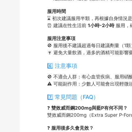
服用時間
⌛ 初次建議服用半顆，再根據自身情況是
⏰ 建議在性生活前
1小時-2小時
服用，
服用注意事項
🚫 服用後不建議超過每日建議劑量（1
🍷 避免大量飲酒，過多的酒精可能影響
6️⃣ 注意事項
🚫 不適合人群：有心血管疾病、服用
⚠️ 可能副作用：少數人可能會出現輕
7️⃣ 常見問題（FAQ）
❓
雙效威而鋼200mg與藍P有何不同？
雙效威而鋼200mg（Extra Supe
❓
服用後多久會見效？