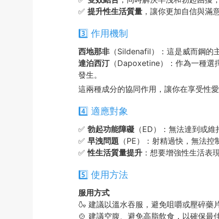
✅
提升性生活質量
，讓你更加自信與滿
3️⃣ 作用機制
西地那非
（Sildenafil）：這是
達泊西汀
（Dapoxetine）：作為
發生。
這兩種成分的協同作用，讓你在享受性愛
4️⃣ 適應對象
✅
勃起功能障礙
（ED）：無法達到或維
✅
早洩問題
（PE）：射精過快，無法控
✅
性生活質量提升
：想要增強性生活表
5️⃣ 使用方法
服用方式
🍶 建議以溫水吞服，避免咀嚼或壓碎藥
🍲 建議空腹、避免高脂飲食，以確保最